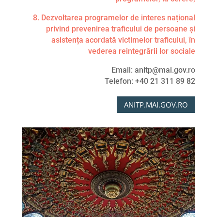
8. Dezvoltarea programelor de interes național
privind prevenirea traficului de persoane și
asistența acordată victimelor traficului, în
vederea reintegrării lor sociale
Email: anitp@mai.gov.ro
Telefon: +40 21 311 89 82
ANITP.MAI.GOV.RO